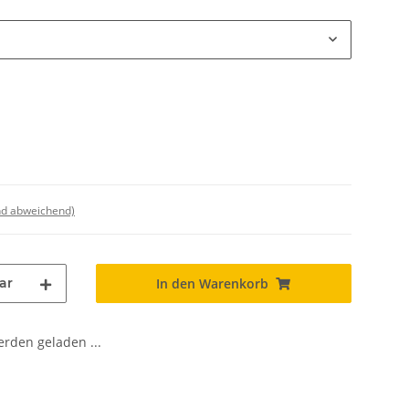
nd abweichend)
ar
In den Warenkorb
den geladen ...