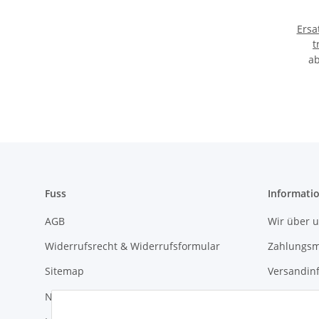
Ersa
t
a
Fuss
Informati
AGB
Wir über 
Widerrufsrecht & Widerrufsformular
Zahlungsm
Sitemap
Versandin
News
Newslette