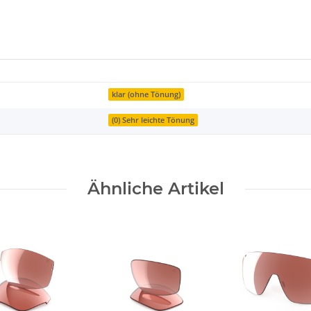
klar (ohne Tönung)
(0) Sehr leichte Tönung
Ähnliche Artikel