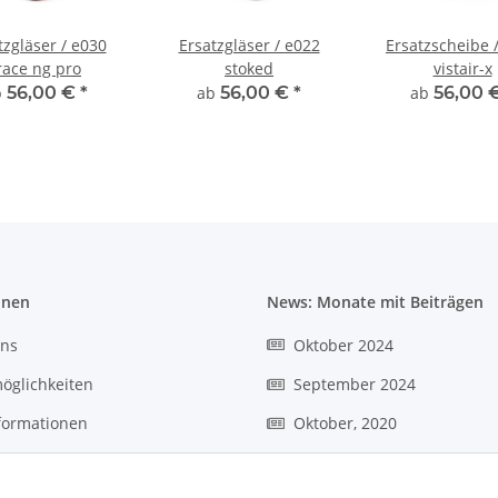
tzgläser / e030
Ersatzgläser / e022
Ersatzscheibe 
race ng pro
stoked
vistair-x
b
56,00 €
*
ab
56,00 €
*
ab
56,00 
onen
News: Monate mit Beiträgen
uns
Oktober 2024
öglichkeiten
September 2024
formationen
Oktober, 2020
r