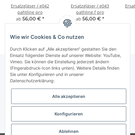
Ersatzgläser / e042
Ersatzgläser / e043
Ersat
pahtline pro
pathline.f pro
ab
56,00 €
*
ab
56,00 €
*
Wie wir Cookies & Co nutzen
Durch Klicken auf „Alle akzeptieren“ gestatten Sie den
Einsatz folgender Dienste auf unserer Website: YouTube,
Vimeo. Sie können die Einstellung jederzeit ändern
(Fingerabdruck-Icon links unten). Weitere Details finden
Sie unter
Konfigurieren
und in unserer
Fuss
Datenschutzerklärung
.
Informationen
Alle akzeptieren
News: Monate mit Beiträgen
Konfigurieren
* Alle Preise inkl. gesetzlicher USt.
Ablehnen