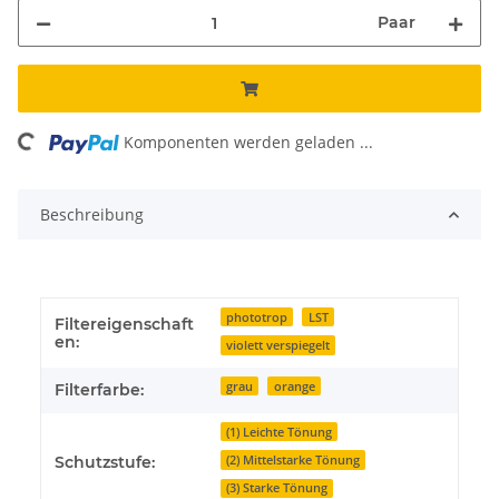
Paar
ading...
Komponenten werden geladen ...
Beschreibung
phototrop
LST
Filtereigenschaft
en:
violett verspiegelt
grau
orange
Filterfarbe:
(1) Leichte Tönung
(2) Mittelstarke Tönung
Schutzstufe:
(3) Starke Tönung