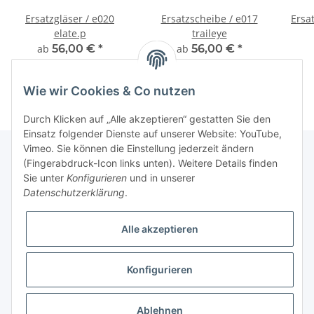
Ersatzgläser / e020
Ersatzscheibe / e017
Ersat
elate.p
traileye
ab
56,00 €
*
ab
56,00 €
*
Wie wir Cookies & Co nutzen
Durch Klicken auf „Alle akzeptieren“ gestatten Sie den
Einsatz folgender Dienste auf unserer Website: YouTube,
Vimeo. Sie können die Einstellung jederzeit ändern
(Fingerabdruck-Icon links unten). Weitere Details finden
Sie unter
Konfigurieren
und in unserer
Fuss
Datenschutzerklärung
.
Informationen
Alle akzeptieren
News: Monate mit Beiträgen
Konfigurieren
* Alle Preise inkl. gesetzlicher USt.
Ablehnen