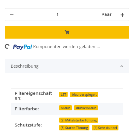
Paar
ding...
Komponenten werden geladen ...
Beschreibung
Filtereigenschaft
LST
blau verspiegelt
en:
braun
dunkelbraun
Filterfarbe:
(2) Mittelstarke Tönung
Schutzstufe:
(3) Starke Tönung
(4) Sehr dunkel