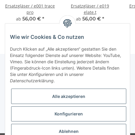
Ersatzgläser / e001 trace
Ersatzgläser / e019
Er
pro
elate.t
ab
56,00 €
*
ab
56,00 €
*
Wie wir Cookies & Co nutzen
Durch Klicken auf „Alle akzeptieren“ gestatten Sie den
Einsatz folgender Dienste auf unserer Website: YouTube,
Vimeo. Sie können die Einstellung jederzeit ändern
(Fingerabdruck-Icon links unten). Weitere Details finden
Sie unter
Konfigurieren
und in unserer
Fuss
Datenschutzerklärung
.
Informationen
Alle akzeptieren
News: Monate mit Beiträgen
Konfigurieren
* Alle Preise inkl. gesetzlicher USt.
Ablehnen