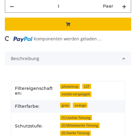
Paar
oading...
Komponenten werden geladen ...
Beschreibung
phototrop
LST
Filtereigenschaft
en:
violett verspiegelt
grau
orange
Filterfarbe:
(1) Leichte Tönung
(2) Mittelstarke Tönung
Schutzstufe:
(3) Starke Tönung