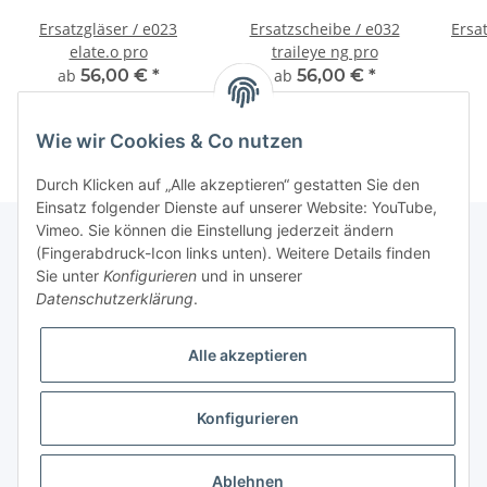
Ersatzgläser / e023
Ersatzscheibe / e032
Ersat
elate.o pro
traileye ng pro
ab
56,00 €
*
ab
56,00 €
*
Wie wir Cookies & Co nutzen
Durch Klicken auf „Alle akzeptieren“ gestatten Sie den
Einsatz folgender Dienste auf unserer Website: YouTube,
Vimeo. Sie können die Einstellung jederzeit ändern
(Fingerabdruck-Icon links unten). Weitere Details finden
Sie unter
Konfigurieren
und in unserer
Fuss
Datenschutzerklärung
.
Informationen
Alle akzeptieren
News: Monate mit Beiträgen
Konfigurieren
* Alle Preise inkl. gesetzlicher USt.
Ablehnen