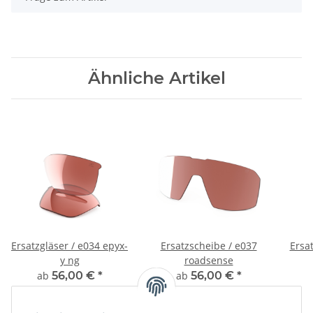
Ähnliche Artikel
Ersatzgläser / e034 epyx-
Ersatzscheibe / e037
Ersat
y ng
roadsense
ab
56,00 €
*
ab
56,00 €
*