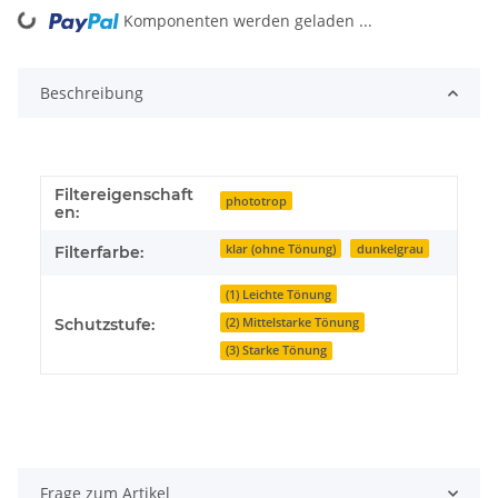
Komponenten werden geladen ...
Loading...
Beschreibung
Filtereigenschaft
phototrop
en:
klar (ohne Tönung)
dunkelgrau
Filterfarbe:
(1) Leichte Tönung
(2) Mittelstarke Tönung
Schutzstufe:
(3) Starke Tönung
Frage zum Artikel