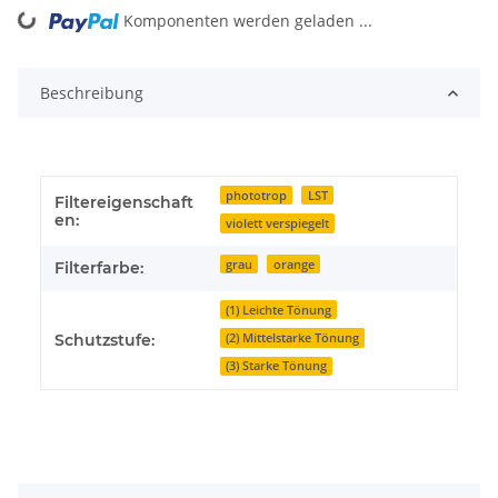
Komponenten werden geladen ...
Loading...
Beschreibung
phototrop
LST
Filtereigenschaft
en:
violett verspiegelt
grau
orange
Filterfarbe:
(1) Leichte Tönung
(2) Mittelstarke Tönung
Schutzstufe:
(3) Starke Tönung