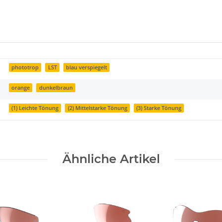
phototrop
LST
blau verspiegelt
orange
dunkelbraun
(1) Leichte Tönung
(2) Mittelstarke Tönung
(3) Starke Tönung
Ähnliche Artikel