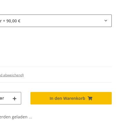
r
+ 90,00 €
nd abweichend)
ar
In den Warenkorb
den geladen ...