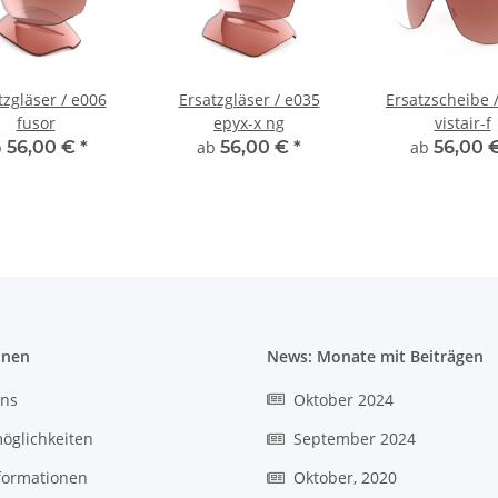
tzgläser / e006
Ersatzgläser / e035
Ersatzscheibe 
fusor
epyx-x ng
vistair-f
b
56,00 €
*
ab
56,00 €
*
ab
56,00 
onen
News: Monate mit Beiträgen
uns
Oktober 2024
öglichkeiten
September 2024
formationen
Oktober, 2020