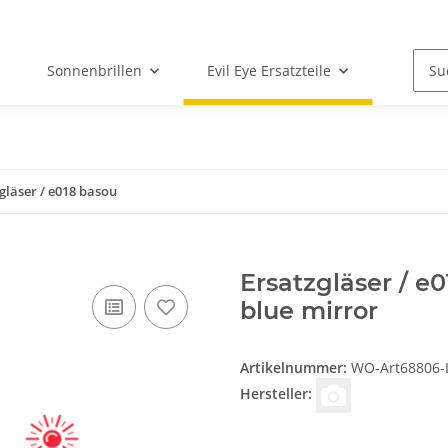
Sonnenbrillen
Evil Eye Ersatzteile
gläser / e018 basou
Ersatzgläser / e
blue mirror
Artikelnummer:
WO-Art68806-L
Hersteller: