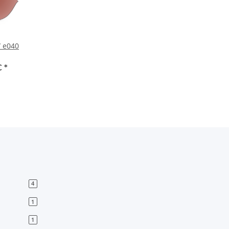
/ e040
€
*
4
1
1