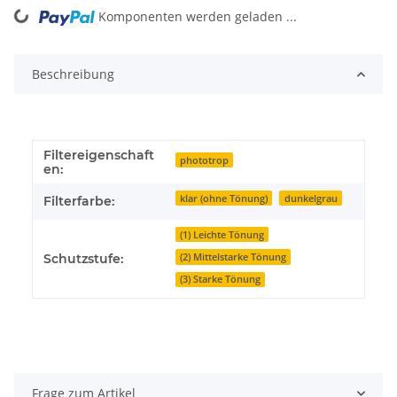
Komponenten werden geladen ...
Loading...
Beschreibung
Filtereigenschaft
phototrop
en:
klar (ohne Tönung)
dunkelgrau
Filterfarbe:
(1) Leichte Tönung
(2) Mittelstarke Tönung
Schutzstufe:
(3) Starke Tönung
Frage zum Artikel