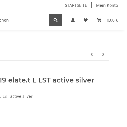
STARTSEITE
Mein Konto
0,00 €
9 elate.t L LST active silver
LST active silver