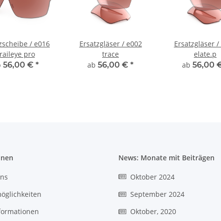
zscheibe / e016
Ersatzgläser / e002
Ersatzgläser /
raileye pro
trace
elate.p
b
56,00 €
*
ab
56,00 €
*
ab
56,00 
onen
News: Monate mit Beiträgen
uns
Oktober 2024
öglichkeiten
September 2024
formationen
Oktober, 2020