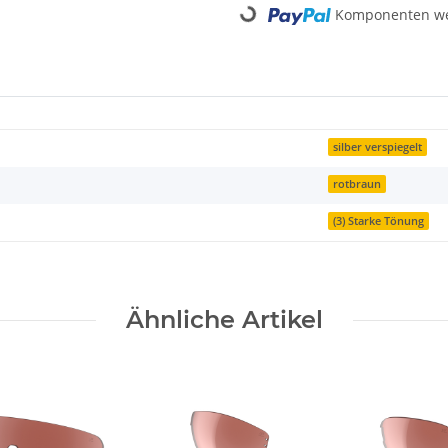
Komponenten wer
Loading...
silber verspiegelt
rotbraun
(3) Starke Tönung
Ähnliche Artikel