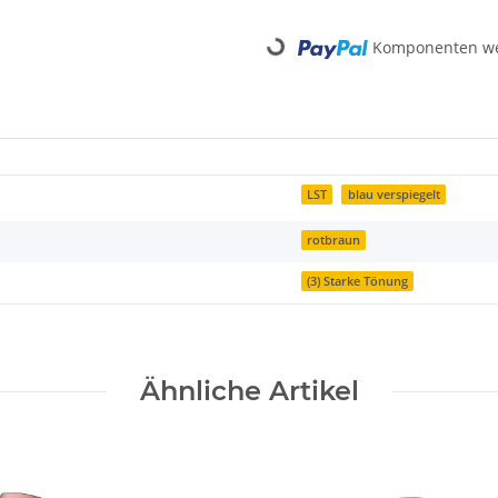
Komponenten wer
Loading...
LST
blau verspiegelt
rotbraun
(3) Starke Tönung
Ähnliche Artikel