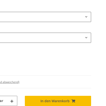
nd abweichend)
ar
In den Warenkorb