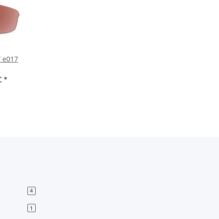
/ e017
€
*
4
1