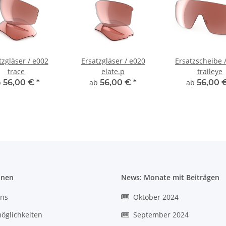
tzgläser / e002
Ersatzgläser / e020
Ersatzscheibe 
trace
elate.p
traileye
b
56,00 €
*
ab
56,00 €
*
ab
56,00 
onen
News: Monate mit Beiträgen
uns
Oktober 2024
öglichkeiten
September 2024