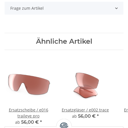
Frage zum Artikel
Ähnliche Artikel
Ersatzscheibe / e016
Ersatzgläser / e002 trace
Er
traileye pro
ab
56,00 €
*
ab
56,00 €
*