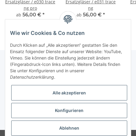
Ersatzgläser / e030 trace
Ersatzgläser / e031 trace
Er
ng pro
ng
ab
56,00 €
*
ab
56,00 €
*
Wie wir Cookies & Co nutzen
Durch Klicken auf „Alle akzeptieren“ gestatten Sie den
Einsatz folgender Dienste auf unserer Website: YouTube,
Vimeo. Sie können die Einstellung jederzeit ändern
(Fingerabdruck-Icon links unten). Weitere Details finden
Sie unter
Konfigurieren
und in unserer
Fuss
Datenschutzerklärung
.
Informationen
Alle akzeptieren
News: Monate mit Beiträgen
Konfigurieren
* Alle Preise inkl. gesetzlicher USt.
Ablehnen