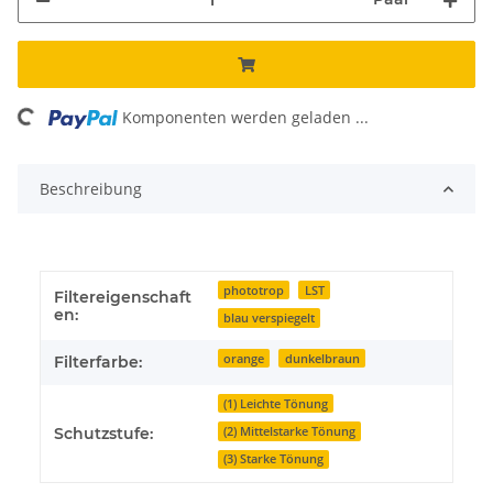
ading...
Komponenten werden geladen ...
Beschreibung
phototrop
LST
Filtereigenschaft
en:
blau verspiegelt
orange
dunkelbraun
Filterfarbe:
(1) Leichte Tönung
(2) Mittelstarke Tönung
Schutzstufe:
(3) Starke Tönung