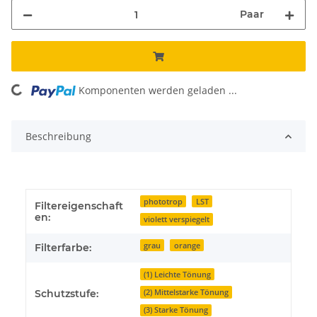
Paar
Komponenten werden geladen ...
Loading...
Beschreibung
phototrop
LST
Filtereigenschaft
en:
violett verspiegelt
grau
orange
Filterfarbe:
(1) Leichte Tönung
(2) Mittelstarke Tönung
Schutzstufe:
(3) Starke Tönung