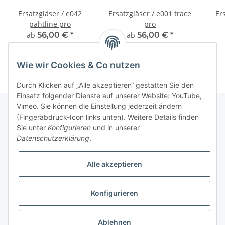
Ersatzgläser / e042
Ersatzgläser / e001 trace
Er
pahtline pro
pro
ab
56,00 €
*
ab
56,00 €
*
Wie wir Cookies & Co nutzen
Durch Klicken auf „Alle akzeptieren“ gestatten Sie den
Einsatz folgender Dienste auf unserer Website: YouTube,
Vimeo. Sie können die Einstellung jederzeit ändern
(Fingerabdruck-Icon links unten). Weitere Details finden
Sie unter
Konfigurieren
und in unserer
Fuss
Datenschutzerklärung
.
Informationen
Alle akzeptieren
News: Monate mit Beiträgen
Konfigurieren
* Alle Preise inkl. gesetzlicher USt.
Ablehnen