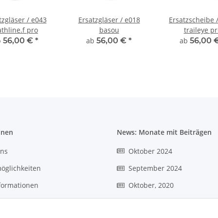
tzgläser / e043
Ersatzgläser / e018
Ersatzscheibe 
thline.f pro
basou
traileye p
b
56,00 €
*
ab
56,00 €
*
ab
56,00 
onen
News: Monate mit Beiträgen
uns
Oktober 2024
öglichkeiten
September 2024
formationen
Oktober, 2020
r