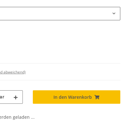
nd abweichend)
ar
In den Warenkorb
den geladen ...