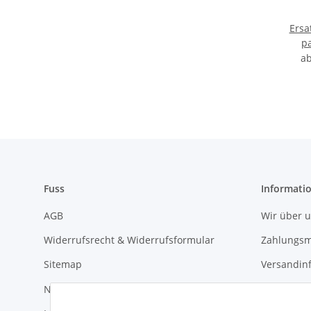
Ersa
pa
a
Fuss
Informati
AGB
Wir über 
Widerrufsrecht & Widerrufsformular
Zahlungsm
Sitemap
Versandin
News
Newslette