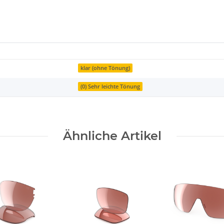
klar (ohne Tönung)
(0) Sehr leichte Tönung
Ähnliche Artikel