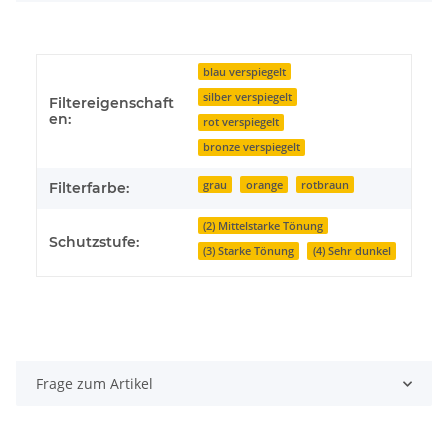
blau verspiegelt
silber verspiegelt
Filtereigenschaft
en:
rot verspiegelt
bronze verspiegelt
grau
orange
rotbraun
Filterfarbe:
(2) Mittelstarke Tönung
Schutzstufe:
(3) Starke Tönung
(4) Sehr dunkel
Frage zum Artikel