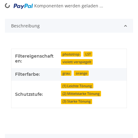
Komponenten werden geladen ...
Loading...
Beschreibung
phototrop
LST
Filtereigenschaft
en:
violett verspiegelt
grau
orange
Filterfarbe:
(1) Leichte Tönung
(2) Mittelstarke Tönung
Schutzstufe:
(3) Starke Tönung