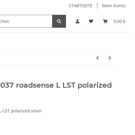
STARTSEITE
Mein Konto
0,00 €
e037 roadsense L LST polarized
-LST polarized silver