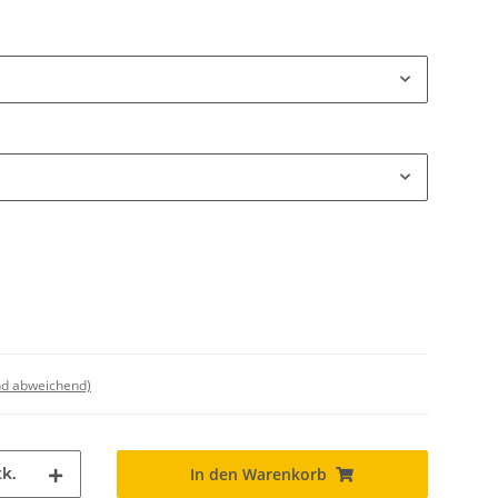
nd abweichend)
k.
In den Warenkorb