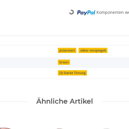
Komponenten wer
Loading...
polarisiert
silber verspiegelt
braun
(3) Starke Tönung
Ähnliche Artikel