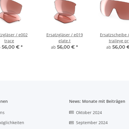
tzgläser / e002
Ersatzgläser / e019
Ersatzscheibe 
trace
elate.t
traileye p
b
56,00 €
*
ab
56,00 €
*
ab
56,00 
onen
News: Monate mit Beiträgen
uns
Oktober 2024
öglichkeiten
September 2024