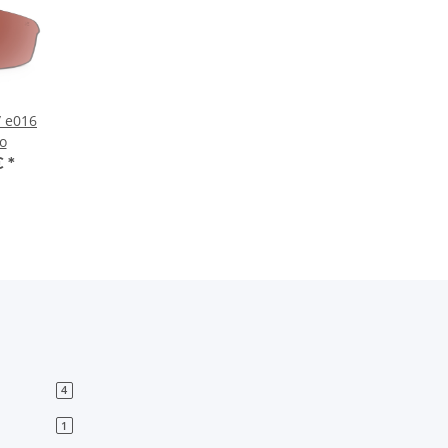
/ e016
ro
€
*
4
1