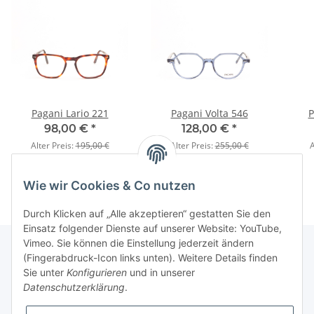
Pagani Lario 221
Pagani Volta 546
P
98,00 €
*
128,00 €
*
Alter Preis:
195,00 €
Alter Preis:
255,00 €
A
Wie wir Cookies & Co nutzen
Durch Klicken auf „Alle akzeptieren“ gestatten Sie den
Einsatz folgender Dienste auf unserer Website: YouTube,
Vimeo. Sie können die Einstellung jederzeit ändern
(Fingerabdruck-Icon links unten). Weitere Details finden
Sie unter
Konfigurieren
und in unserer
Fuss
Datenschutzerklärung
.