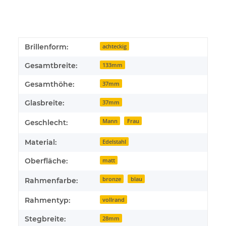
Brillenform:
achteckig
Gesamtbreite:
133mm
Gesamthöhe:
37mm
Glasbreite:
37mm
Mann
Frau
Geschlecht:
Material:
Edelstahl
Oberfläche:
matt
bronze
blau
Rahmenfarbe:
Rahmentyp:
vollrand
Stegbreite:
28mm