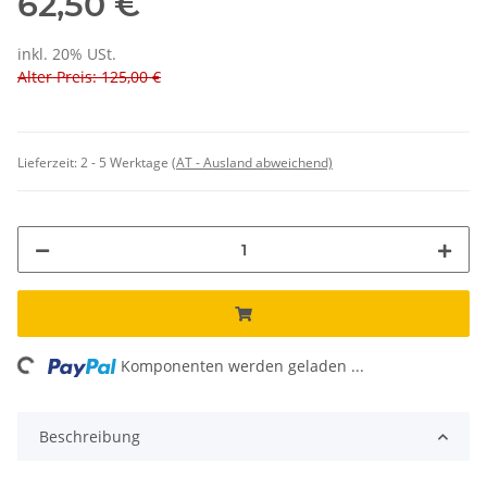
62,50 €
inkl. 20% USt.
Alter Preis: 125,00 €
Lieferzeit:
2 - 5 Werktage
(AT - Ausland abweichend)
ing...
Komponenten werden geladen ...
Beschreibung