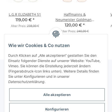
L.G.R ELIZABETH 51
Haffmanns &
Neumeister Goldmann
119,00 €
*
col. 30
120,00 €
*
Alter Preis:
238,00 €
A
Alter Preis:
240,00 €
Wie wir Cookies & Co nutzen
Durch Klicken auf „Alle akzeptieren“ gestatten Sie den
Einsatz folgender Dienste auf unserer Website: YouTube,
Vimeo. Sie können die Einstellung jederzeit ändern
(Fingerabdruck-Icon links unten). Weitere Details finden
Sie unter
Konfigurieren
und in unserer
Fuss
Datenschutzerklärung
.
Informationen
Alle akzeptieren
News: Monate mit Beiträgen
Konfigurieren