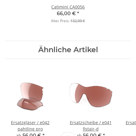
Catimini CA0056
66,00 €
*
Alter Preis:
132,00 €
Ähnliche Artikel
Ersatzgläser / e042
Ersatzscheibe / e041
Ersat
pahtline pro
fistair-d
ab
56,00 €
*
ab
56,00 €
*