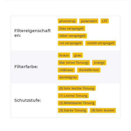
phototrop
polarisiert
LST
blau verspiegelt
Filtereigenschaft
en:
silber verspiegelt
rot verspiegelt
violett verspiegelt
braun
grau
klar (ohne Tönung)
orange
Filterfarbe:
rotbraun
dunkelbraun
dunkelgrau
(0) Sehr leichte Tönung
(1) Leichte Tönung
Schutzstufe:
(2) Mittelstarke Tönung
(3) Starke Tönung
(4) Sehr dunkel