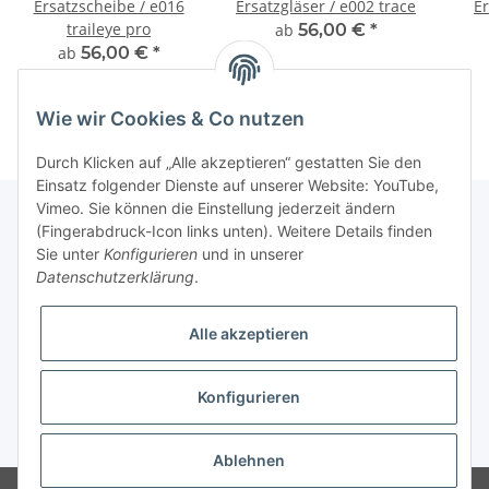
Ersatzscheibe / e016
Ersatzgläser / e002 trace
Er
traileye pro
ab
56,00 €
*
ab
56,00 €
*
Wie wir Cookies & Co nutzen
Durch Klicken auf „Alle akzeptieren“ gestatten Sie den
Einsatz folgender Dienste auf unserer Website: YouTube,
Vimeo. Sie können die Einstellung jederzeit ändern
(Fingerabdruck-Icon links unten). Weitere Details finden
Sie unter
Konfigurieren
und in unserer
Fuss
Datenschutzerklärung
.
Informationen
Alle akzeptieren
News: Monate mit Beiträgen
Konfigurieren
* Alle Preise inkl. gesetzlicher USt.
Ablehnen