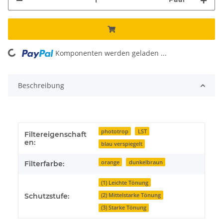
Komponenten werden geladen ...
Loading...
Beschreibung
phototrop
LST
Filtereigenschaft
en:
blau verspiegelt
orange
dunkelbraun
Filterfarbe:
(1) Leichte Tönung
(2) Mittelstarke Tönung
Schutzstufe:
(3) Starke Tönung