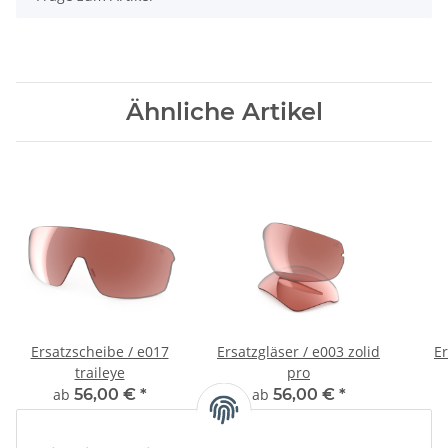
Ähnliche Artikel
Ersatzscheibe / e017
Ersatzgläser / e003 zolid
Er
traileye
pro
ab
56,00 €
*
ab
56,00 €
*