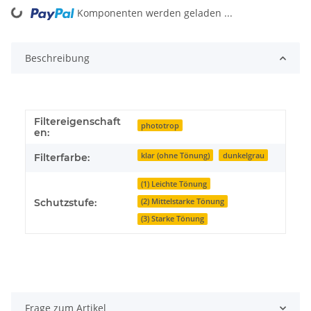
Komponenten werden geladen ...
Loading...
Beschreibung
Filtereigenschaft
phototrop
en:
klar (ohne Tönung)
dunkelgrau
Filterfarbe:
(1) Leichte Tönung
(2) Mittelstarke Tönung
Schutzstufe:
(3) Starke Tönung
Frage zum Artikel