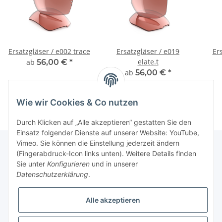
Ersatzgläser / e002 trace
Ersatzgläser / e019
Er
elate.t
ab
56,00 €
*
ab
56,00 €
*
Wie wir Cookies & Co nutzen
Durch Klicken auf „Alle akzeptieren“ gestatten Sie den
Einsatz folgender Dienste auf unserer Website: YouTube,
Vimeo. Sie können die Einstellung jederzeit ändern
(Fingerabdruck-Icon links unten). Weitere Details finden
Sie unter
Konfigurieren
und in unserer
Fuss
Datenschutzerklärung
.
Informationen
Alle akzeptieren
News: Monate mit Beiträgen