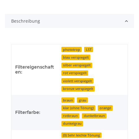
Beschreibung
phototrop
LST
blau verspiegelt
silber verspiegelt
Filtereigenschaft
en:
rot verspiegelt
violett verspiegelt
bronze verspiegelt
braun
grau
klar (ohne Tönung)
orange
Filterfarbe:
rotbraun
dunkelbraun
dunkelgrau
(0) Sehr leichte Tönung