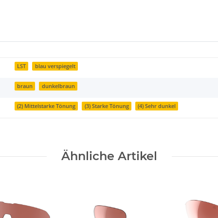
LST
blau verspiegelt
braun
dunkelbraun
(2) Mittelstarke Tönung
(3) Starke Tönung
(4) Sehr dunkel
Ähnliche Artikel