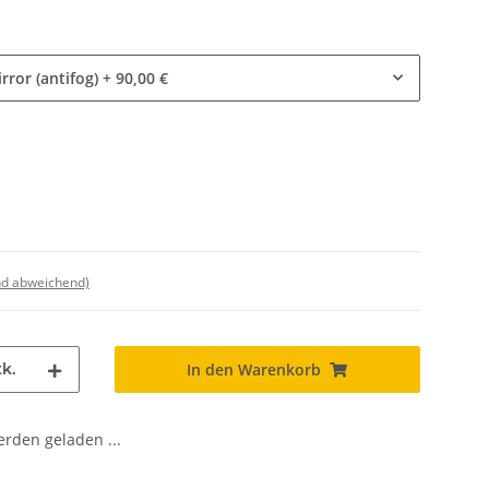
rror (antifog)
+ 90,00 €
nd abweichend)
k.
In den Warenkorb
den geladen ...