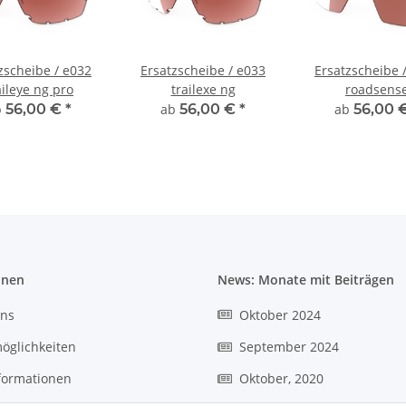
zscheibe / e032
Ersatzscheibe / e033
Ersatzscheibe 
aileye ng pro
trailexe ng
roadsens
b
56,00 €
*
ab
56,00 €
*
ab
56,00 
onen
News: Monate mit Beiträgen
uns
Oktober 2024
öglichkeiten
September 2024
formationen
Oktober, 2020