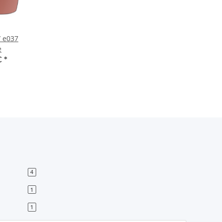
/ e037
e
€
*
4
1
1