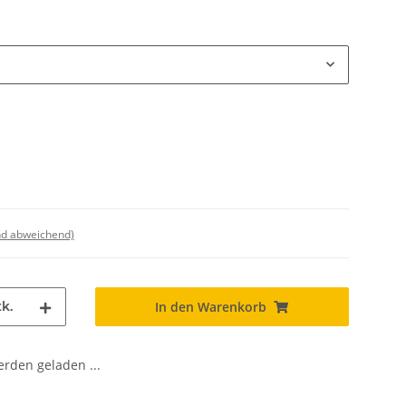
nd abweichend)
k.
In den Warenkorb
den geladen ...