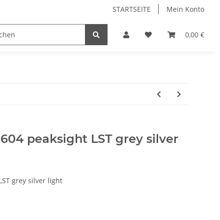
STARTSEITE
Mein Konto
0,00 €
e604 peaksight LST grey silver
T grey silver light