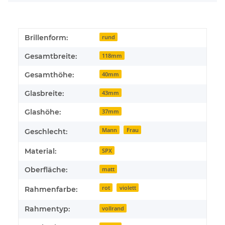
Brillenform:
rund
Gesamtbreite:
118mm
Gesamthöhe:
40mm
Glasbreite:
43mm
Glashöhe:
37mm
Mann
Frau
Geschlecht:
Material:
SPX
Oberfläche:
matt
rot
violett
Rahmenfarbe:
Rahmentyp:
vollrand