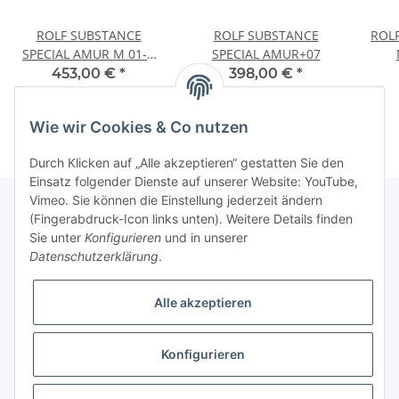
ROLF SUBSTANCE
ROLF SUBSTANCE
ROL
SPECIAL AMUR M 01-R
SPECIAL AMUR+07
0102
453,00 €
*
398,00 €
*
Wie wir Cookies & Co nutzen
Durch Klicken auf „Alle akzeptieren“ gestatten Sie den
Einsatz folgender Dienste auf unserer Website: YouTube,
Vimeo. Sie können die Einstellung jederzeit ändern
(Fingerabdruck-Icon links unten). Weitere Details finden
Sie unter
Konfigurieren
und in unserer
Fuss
Datenschutzerklärung
.
Informationen
Alle akzeptieren
News: Monate mit Beiträgen
Konfigurieren
* Alle Preise inkl. gesetzlicher USt.